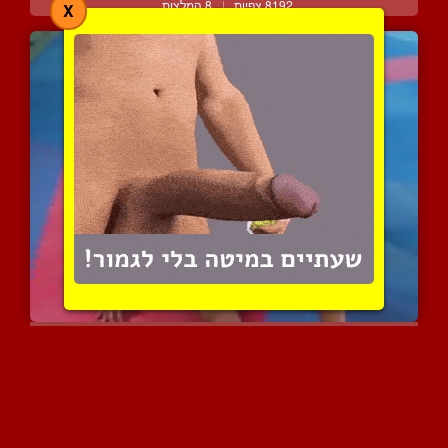
8192 צפיות
|
8 המלצות
X
כוכבת פורנו רומינה נחלמת...
3763 צפיות
|
0 המלצות