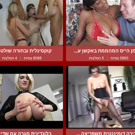
ן הייס המהממת באקשן ע...
קוקסינלית ובחורה שולטות
5860 צפיות
|
5 המלצות
8088 צפיות
|
4 המלצות
ירה דומיננטית משפריצה ...
בלונדינית מגרה עם שדיים