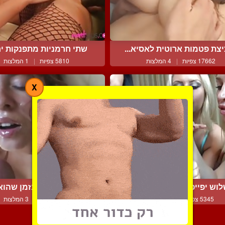
צת פטמות ארוטית לאסיא...
שתי חרמניות מתפנקות יחד
17662 צפיות
|
4 המלצות
5810 צפיות
|
1 המלצות
X
וש יפייפיות מעסות יחדי...
היא עושה ביד בזמן שהוא 
5345 צפיות
|
0 המלצות
5065 צפיות
|
3 המלצות
צור קשר