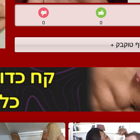
0
0
ף טוקבק +