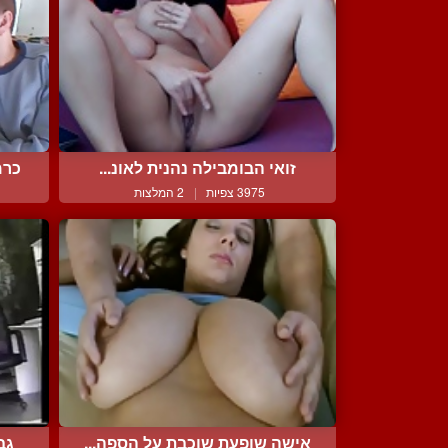
זואי הבומבילה נהנית לאונ...
כרמ
3975 צפיות
|
2 המלצות
אישה שופעת שוכבת על הספה...
גב