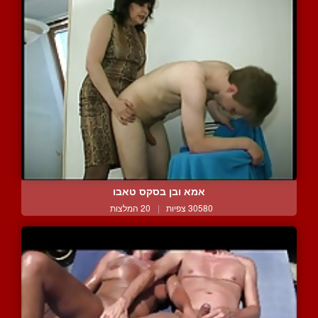
אמא ובן בסקס טאבו
30580 צפיות
|
20 המלצות