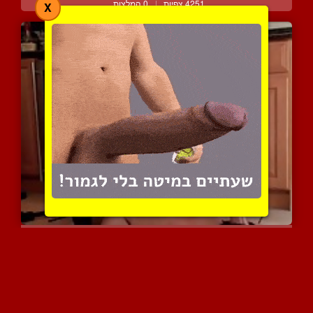
4251 צפיות
|
0 המלצות
X
בלונדינית שולטת עליו ועו...
5525 צפיות
|
0 המלצות