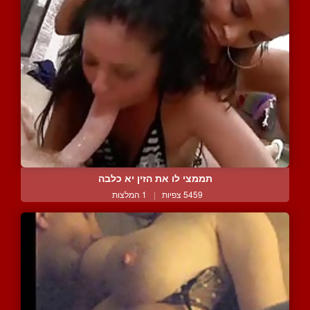
תממצי לו את הזין יא כלבה
5459 צפיות
|
1 המלצות