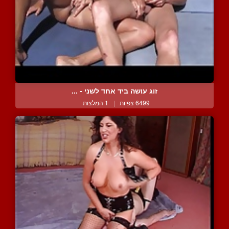
זוג עושה ביד אחד לשני - ...
6499 צפיות
|
1 המלצות