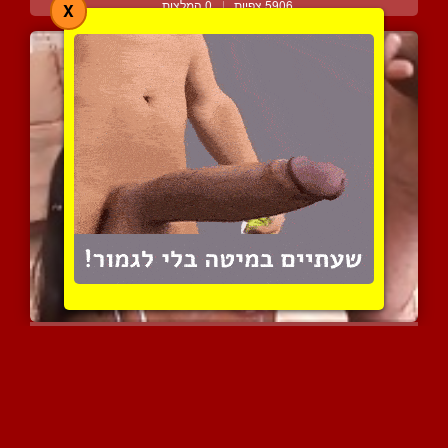
5906 צפיות
|
0 המלצות
X
קפרי סטיילז טובעת בזרעונ...
4443 צפיות
|
0 המלצות