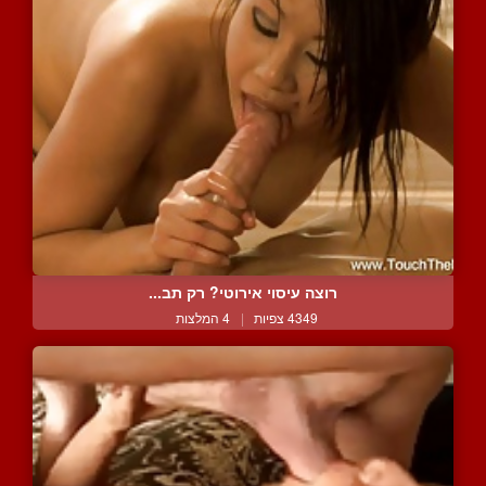
רוצה עיסוי אירוטי? רק תב...
4349 צפיות
|
4 המלצות