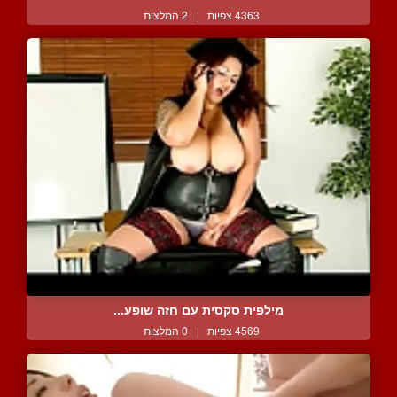
4363 צפיות
|
2 המלצות
מילפית סקסית עם חזה שופע...
4569 צפיות
|
0 המלצות