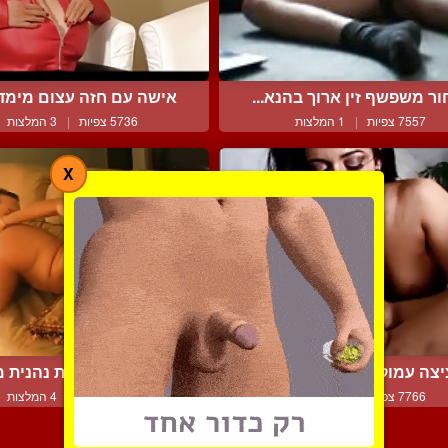
ור משפשף זין ארוך בהנא...
אישה עם חזה עצום מימדים
7557 צפיות
|
1 המלצות
5736 צפיות
|
3 המלצות
X
צה עמוקה רטובה ומרושל...
פצצת מין סקסית נהנית מל
7766 צפיות
|
1 המלצות
5055 צפיות
|
4 המלצות
צור קשר