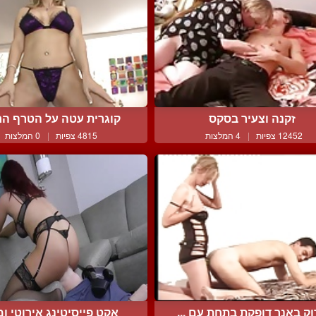
זקנה וצעיר בסקס
קוגרית עטה על הטרף ה
12452 צפיות
|
4 המלצות
4815 צפיות
|
0 המלצות
ק באנר דופקת בתחת עם ...
אקט פייסיטינג אירוטי ומל