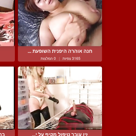
חנה אוהרה היפנית השופעת ...
3165 צפיות
|
0 המלצות
זין עובר טיפול מקיף על י...
ברו