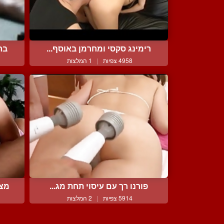
רימינג סקסי ומחרמן באוסף...
בח
4958 צפיות
|
1 המלצות
פורנו רך עם עיסוי תחת מג...
מצי
5914 צפיות
|
2 המלצות