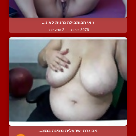
זואי הבומבילה נהנית לאונ...
3976 צפיות
|
2 המלצות
מבוגרת ישראלית מציגה במצ...