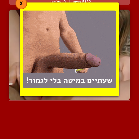
5132 צפיות
|
0 המלצות
X
בלונדינית עושה ביד לחבר ...
5035 צפיות
|
3 המלצות