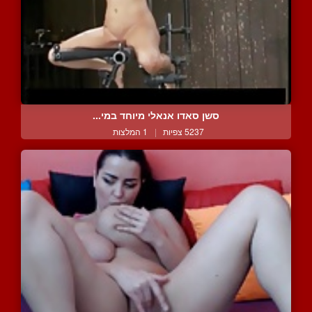
סשן סאדו אנאלי מיוחד במי...
5237 צפיות
|
1 המלצות