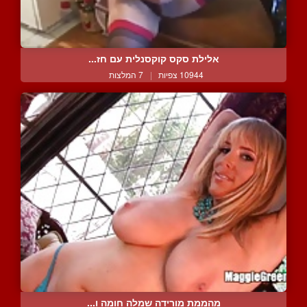
אלילת סקס קוקסנלית עם חז...
10944 צפיות
|
7 המלצות
מהממת מורידה שמלה חומה ו...