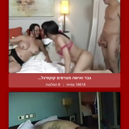
גבר ואישה מצרפים קוקסינל...
18618 צפיות
|
8 המלצות