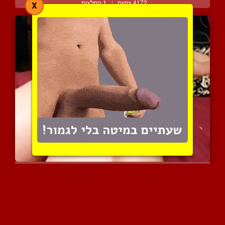
4172 צפיות
|
1 המלצות
X
גבר מעריץ את הישבן העסיס...
3564 צפיות
|
1 המלצות