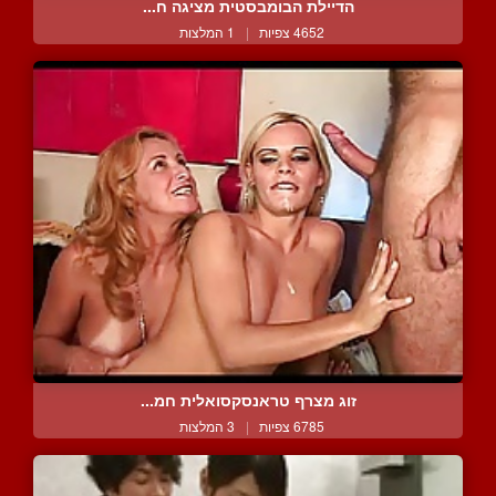
הדיילת הבומבסטית מציגה ח...
4652 צפיות
|
1 המלצות
זוג מצרף טראנסקסואלית חמ...
6785 צפיות
|
3 המלצות