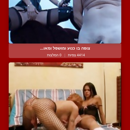
צופה בו כנוע ומושפל ומאו...
4414 צפיות
|
0 המלצות