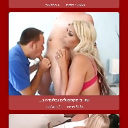
17663 צפיות
|
4 המלצות
שני ביסקסואלים ובלונדה נ...
5164 צפיות
|
2 המלצות