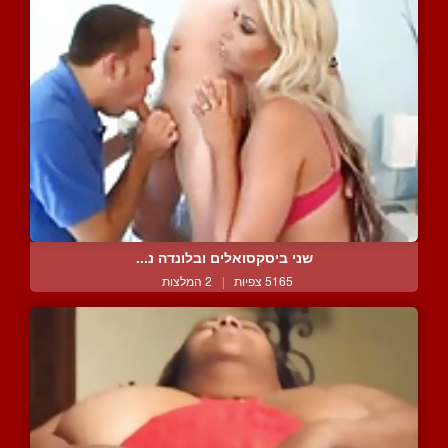
שני ביסקסואלים ובלונדה נ...
5165 צפיות
|
2 המלצות