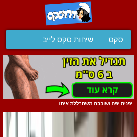
סקס
שיחות סקס לייב
יפנית יפה ושובבה משתרללת איתו