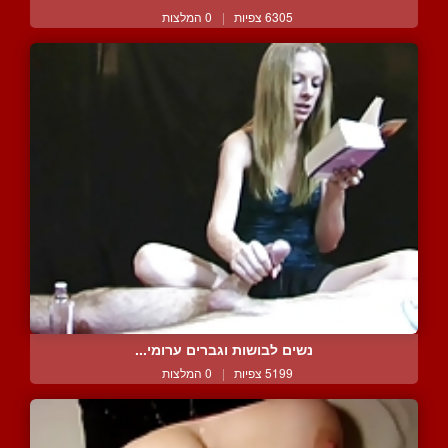
6305 צפיות
|
0 המלצות
נשים לבושות וגברים ערומי...
5199 צפיות
|
0 המלצות