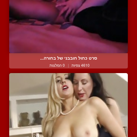
סרט כחול חובבני של בחורה...
4610 צפיות
|
0 המלצות