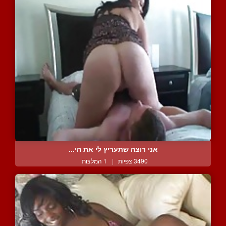
אני רוצה שתעריץ לי את הי...
3490 צפיות
|
1 המלצות