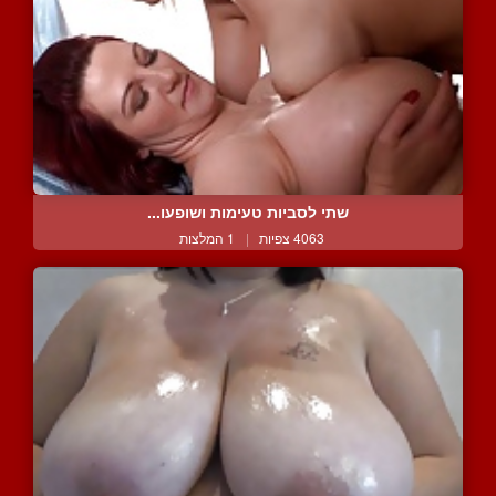
שתי לסביות טעימות ושופעו...
4063 צפיות
|
1 המלצות