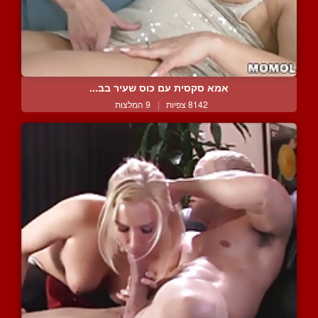
אמא סקסית עם כוס שעיר בב...
8142 צפיות
|
9 המלצות