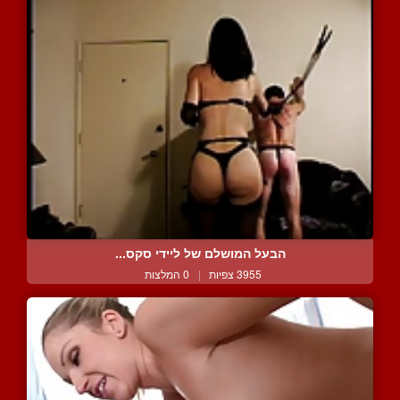
הבעל המושלם של ליידי סקס...
3955 צפיות
|
0 המלצות