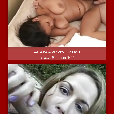
הארדקור סקסי וטוב בין בח...
3411 צפיות
|
0 המלצות