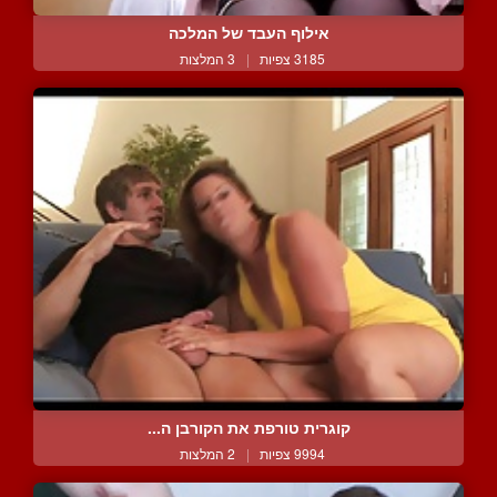
אילוף העבד של המלכה
3185 צפיות
|
3 המלצות
קוגרית טורפת את הקורבן ה...
9994 צפיות
|
2 המלצות