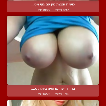
כושית פצצת מין עם גוף מט...
4256 צפיות
|
0 המלצות
בחורה יפה מרוסיה בעלת נכ...
3709 צפיות
|
2 המלצות