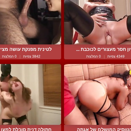
ון חסר מעצורים לכוכבת ...
לטינית מפנקת עושה מציצה
4349 צפיות
|
0 המלצות
3842 צפיות
|
0 המלצות
טוסיק המושלם של אגתה
חתולה דנית סובלת למען ת