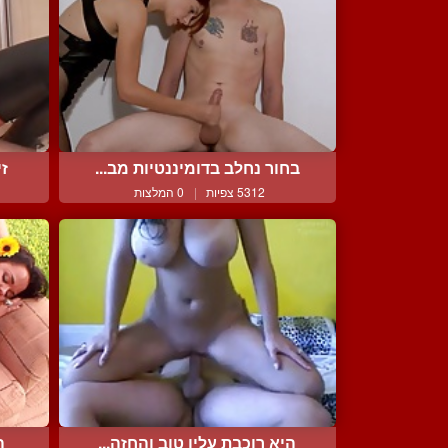
בחור נחלב בדומיננטיות מב...
זי
5312 צפיות
|
0 המלצות
היא רוכבת עליו טוב והחזה...
ה