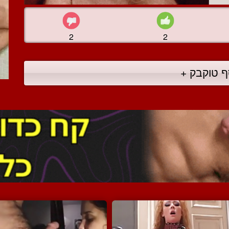
2
2
ף טוקבק +