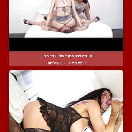
פייסיטינג כפול של שתי בח...
5511 צפיות
|
0 המלצות