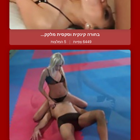
בחורה קינקית וסקסית מלקק...
6449 צפיות
|
5 המלצות