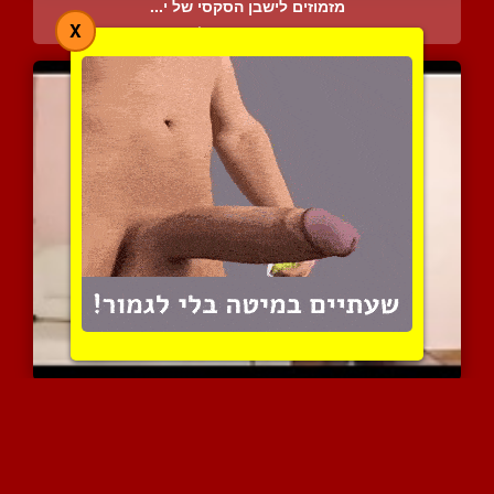
מזמוזים לישבן הסקסי של י...
X
5083 צפיות
|
0 המלצות
מלכה רוסיה עם סטרפאון בז...
5264 צפיות
|
0 המלצות