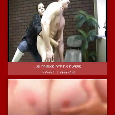
מושיטה את ידיה מאחורה ומ...
4156 צפיות
|
0 המלצות