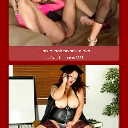
פצצות שיודעות להוציא שפי...
5358 צפיות
|
1 המלצות