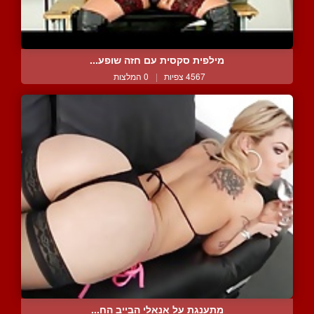
מילפית סקסית עם חזה שופע...
4567 צפיות
|
0 המלצות
מתענגת על אנאלי הבייב הח...