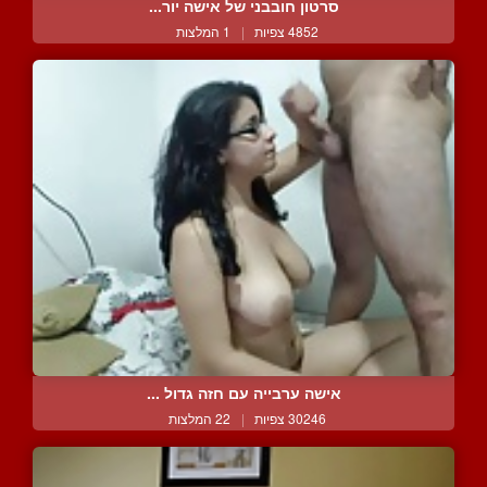
סרטון חובבני של אישה יור...
4852 צפיות
|
1 המלצות
אישה ערבייה עם חזה גדול ...
30246 צפיות
|
22 המלצות