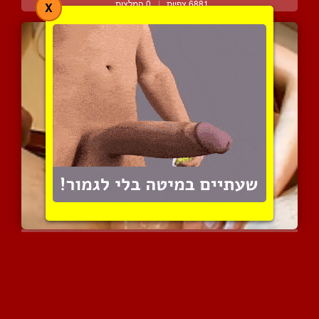
6881 צפיות
|
0 המלצות
X
היילי השטוחה זוכה לוש זי...
3760 צפיות
|
1 המלצות