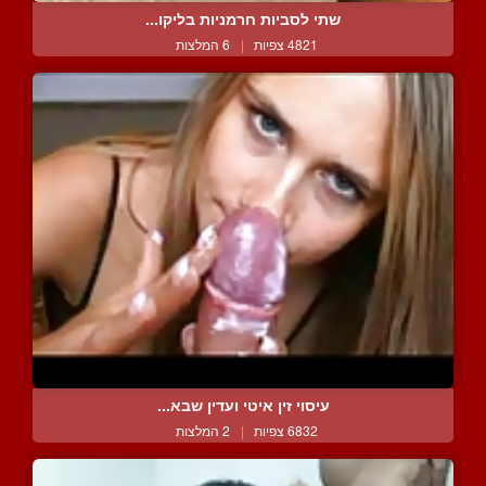
שתי לסביות חרמניות בליקו...
4821 צפיות
|
6 המלצות
עיסוי זין איטי ועדין שבא...
6832 צפיות
|
2 המלצות