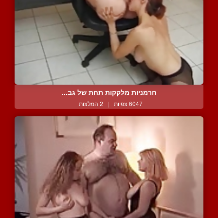
חרמניות מלקקות תחת של גב...
6047 צפיות
|
2 המלצות