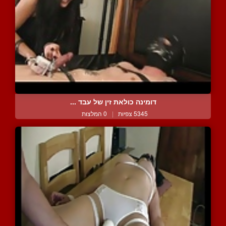
דומינה כולאת זין של עבד ...
5345 צפיות
|
0 המלצות