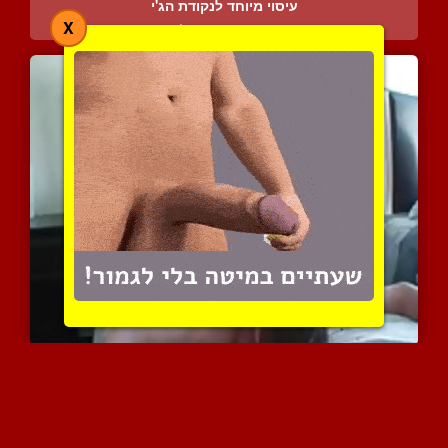
עיסוי מיוחד לנקודת הג'י
X
5009 צפיות
|
2 המלצות
אני רוצה שתעריץ לי את הי...
3491 צפיות
|
1 המלצות