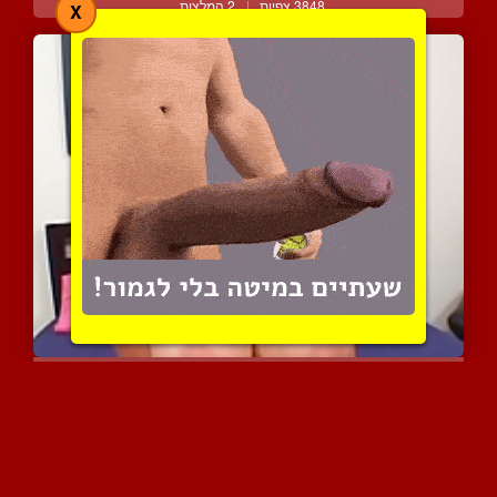
3848 צפיות
|
2 המלצות
X
כוכת פורנו עם ציצי קופצנ...
4895 צפיות
|
4 המלצות