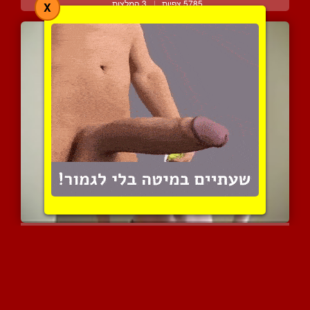
5785 צפיות
|
3 המלצות
X
אמא תוספת את בנה עושה בי...
37722 צפיות
|
14 המלצות