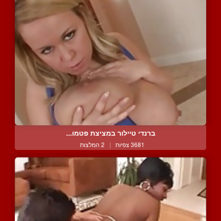
ברנדי טיילור במציצת פטמו...
3681 צפיות
|
2 המלצות