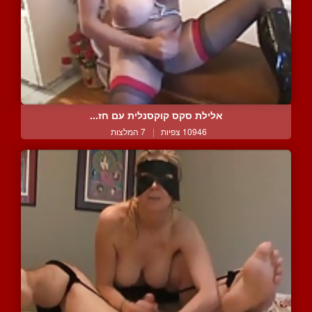
אלילת סקס קוקסנלית עם חז...
10946 צפיות
|
7 המלצות