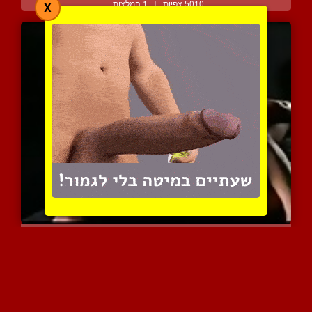
5010 צפיות
|
1 המלצות
X
עיסוי גוף סקסי וארוטי תו...
5179 צפיות
|
0 המלצות