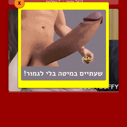
7413 צפיות
|
7 המלצות
X
סקס טוב אחרי ארוחה רומנט...
5895 צפיות
|
1 המלצות