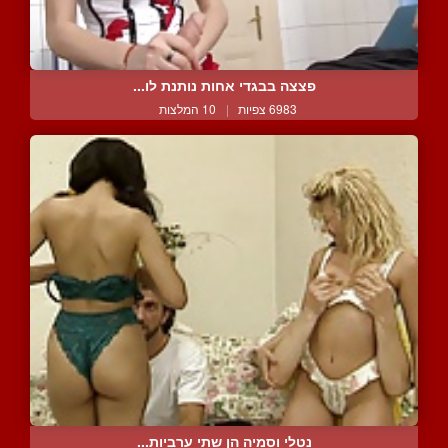
פצצה בבגדי אחות נותנת לו...
6983 צפיות
|
10 המלצות
נטלי וסמיה הן שתי ערביות...