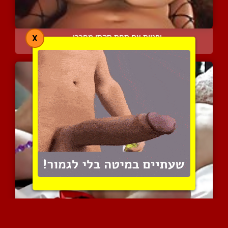
יפניות עם תחת סקסי מחככו...
X
4944 צפיות
|
2 המלצות
אישה קינקית מכניסה לו לת...