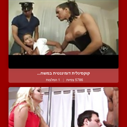
קוקסינלית דומיננטית במשח...
5786 צפיות
|
1 המלצות