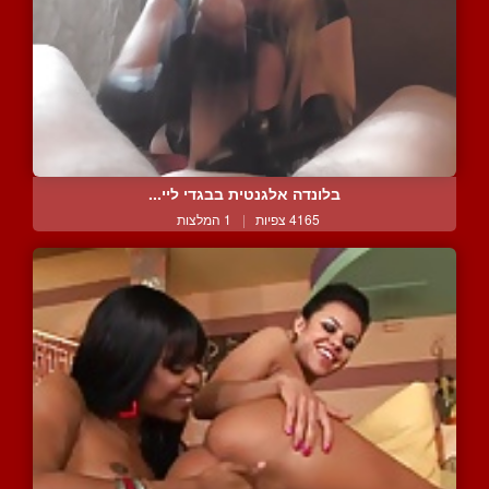
בלונדה אלגנטית בבגדי ליי...
4165 צפיות
|
1 המלצות