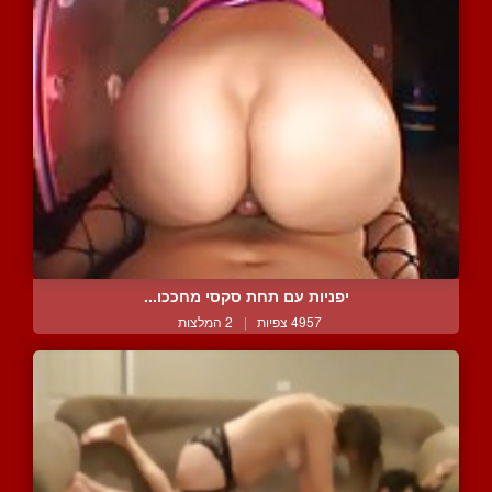
יפניות עם תחת סקסי מחככו...
4957 צפיות
|
2 המלצות