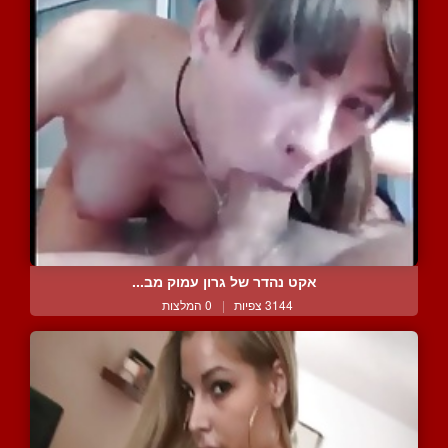
אקט נהדר של גרון עמוק מב...
3144 צפיות
|
0 המלצות