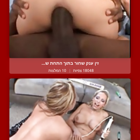
זין ענק שחור בתוך התחת ש...
18048 צפיות
|
10 המלצות