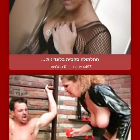
חתלתולה סקסית בלונדינית ...
4497 צפיות
|
0 המלצות