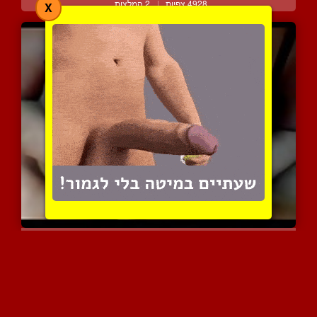
4928 צפיות
|
2 המלצות
X
אצבעות קסומות ושדיים נעי...
4125 צפיות
|
1 המלצות