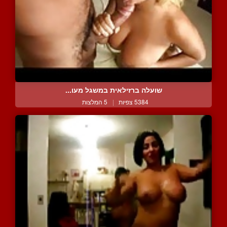
שועלה ברזילאית במשגל מעו...
5384 צפיות
|
5 המלצות