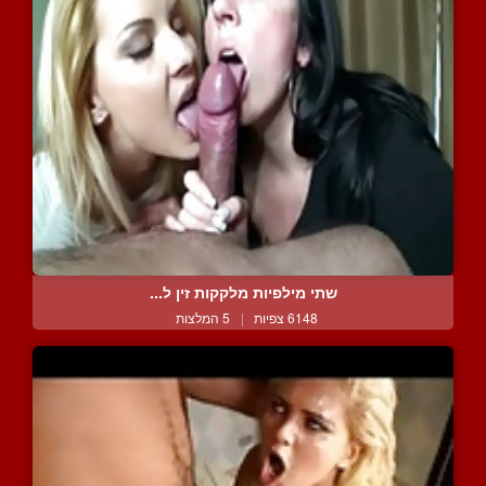
שתי מילפיות מלקקות זין ל...
6148 צפיות
|
5 המלצות