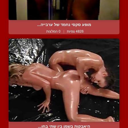
מופע סקסי נחמד של ערבייה...
4826 צפיות
|
0 המלצות
היאבקות בשמן בין שתי בחו...