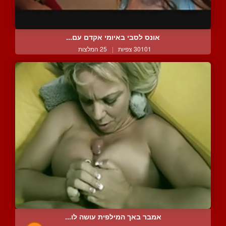
אונס לסבי באיומי אקדם עם...
30101 צפיות
|
25 המלצות
אמבר באך המילפית עושה לו...