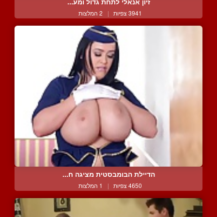
זיון אנאלי לתחת גדול ומע...
3941 צפיות
|
2 המלצות
הדיילת הבומבסטית מציגה ח...
4650 צפיות
|
1 המלצות