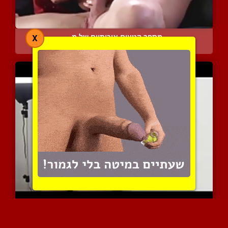
מספר קטעים איכותיים של מ...
X
4206 צפיות
|
1 המלצות
בייב שווה נשלטת באקט האר...