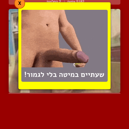
5182 צפיות
|
2 המלצות
X
ממשש לה את השדיים מאחורה...
5749 צפיות
|
0 המלצות