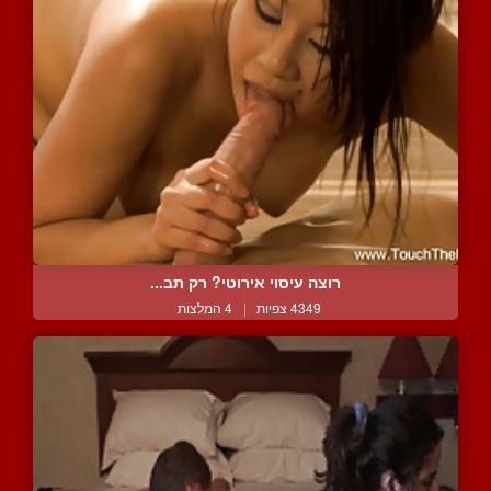
רוצה עיסוי אירוטי? רק תב...
4349 צפיות
|
4 המלצות