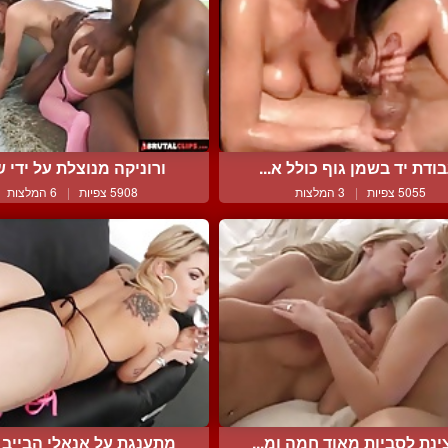
ודת יד בשמן גוף כולל א...
ורוניקה מנוצלת על ידי שנ
5055 צפיות
|
3 המלצות
5908 צפיות
|
6 המלצות
ינת לסביות מאוד חמה ומ...
מתענגת על אנאלי הבייב ה