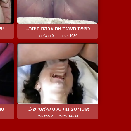
כושית מענגת את עצמה היטב...
יש
4036 צפיות
|
0 המלצות
אוסף סצינות סקס קלאסי של...
סר
14741 צפיות
|
2 המלצות