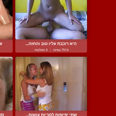
היא רוכבת עליו טוב והחזה...
עב
7514 צפיות
|
3 המלצות
שתי יפיופות לסביות עושות...
סצ