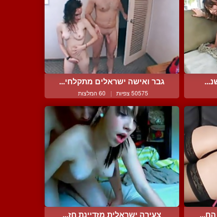
...
גבר ואישה ישראלים מתקלחי...
50575 צפיות
|
60 המלצות
ח...
צעירה ישראלית מזדיינת חז...