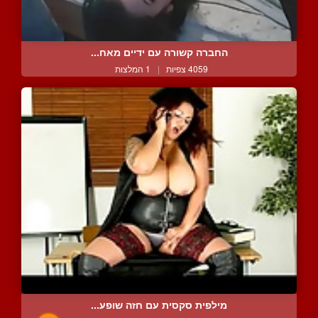
החברה קשורה עם ידיים מאח...
4059 צפיות
|
1 המלצות
מילפית סקסית עם חזה שופע...