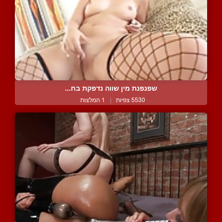
שפנפנת מין שווה נדפקת בח...
5530 צפיות
|
1 המלצות