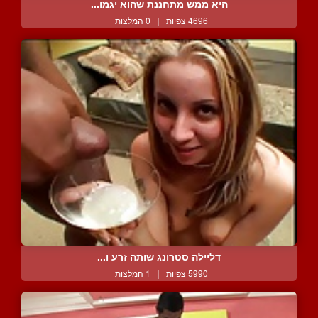
היא ממש מתחננת שהוא יגמו...
4696 צפיות
|
0 המלצות
דליילה סטרונג שותה זרע ו...
5990 צפיות
|
1 המלצות