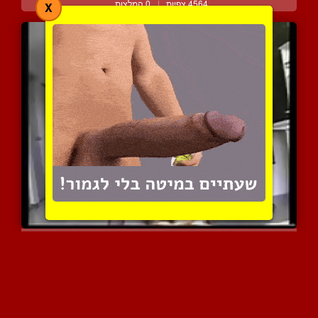
4564 צפיות
|
0 המלצות
X
גבירה דומיננטית משפריצה ...
4642 צפיות
|
0 המלצות