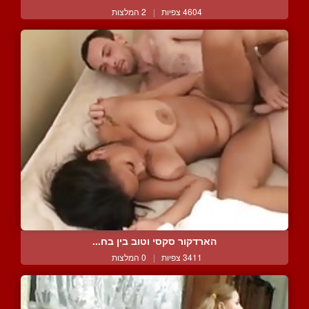
4604 צפיות
|
2 המלצות
הארדקור סקסי וטוב בין בח...
3411 צפיות
|
0 המלצות