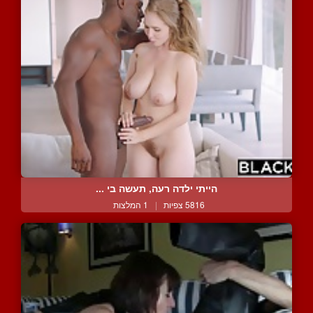
הייתי ילדה רעה, תעשה בי ...
5816 צפיות
|
1 המלצות