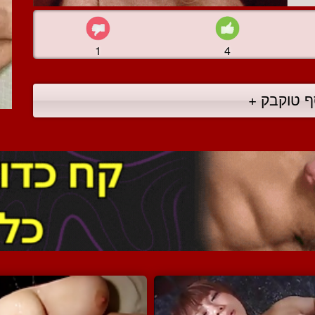
1
4
ף טוקבק +