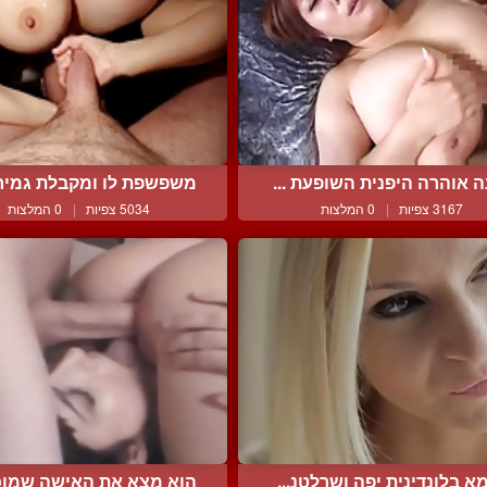
 אוהרה היפנית השופעת ...
משפשפת לו ומקבלת גמירה 
3167 צפיות
|
0 המלצות
5034 צפיות
|
0 המלצות
א בלונדינית יפה ושרלטנ...
הוא מצא את האישה שמוכנה