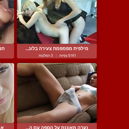
מילפית מפמפמת צעירה בלונ...
חנה
5161 צפיות
|
3 המלצות
נערה מאוננת על הספה עם ה...
אמ