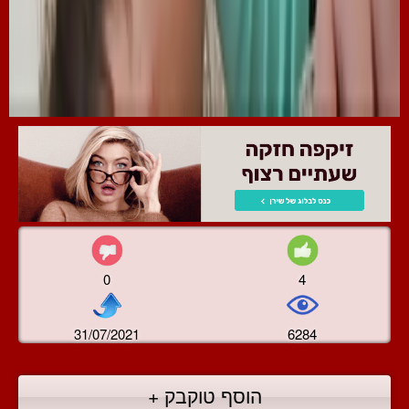
0
4
31/07/2021
6284
הוסף טוקבק +