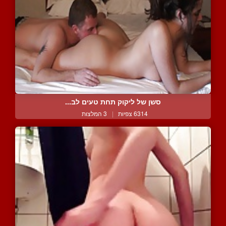
סשן של ליקוק תחת טעים לב...
6314 צפיות
|
3 המלצות