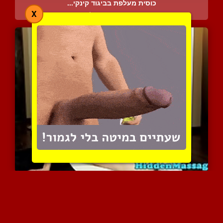
כוסית מעלפת בביגוד קינקי...
X
5804 צפיות
|
0 המלצות
היא חמה על המטפל החתיך ש...
5452 צפיות
|
2 המלצות