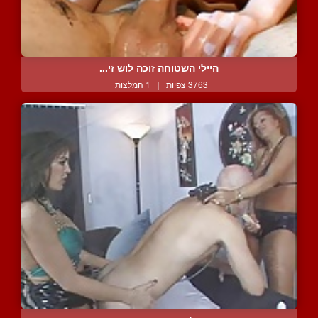
היילי השטוחה זוכה לוש זי...
3763 צפיות
|
1 המלצות