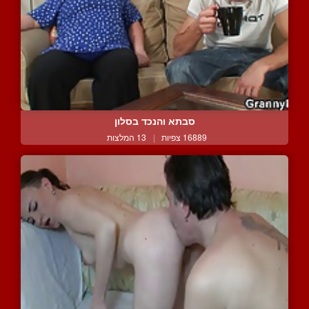
סבתא והנכד בסלון
16889 צפיות
|
13 המלצות