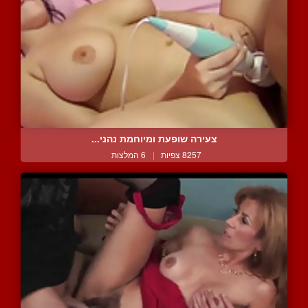
צעירה שופעת ומיוחמת נהני...
8257 צפיות
|
6 המלצות