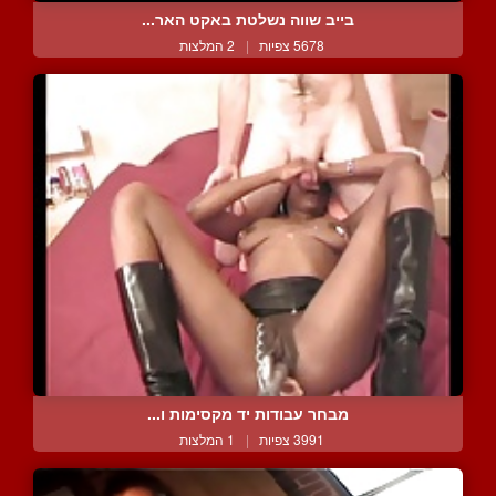
בייב שווה נשלטת באקט האר...
5678 צפיות
|
2 המלצות
מבחר עבודות יד מקסימות ו...
3991 צפיות
|
1 המלצות