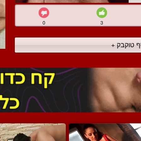
0
3
ף טוקבק +