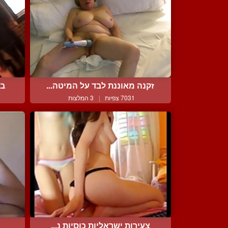
זקנה מאוננת לבד על המיטה...
בי
7031 צפיות
|
3 המלצות
צעירות ישראליות כוסיות נ...
י