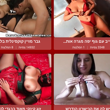
יב עם גוף יפה מגרה אות...
גבר מזיין קוקסינלית בלונ
3348 צפיות
|
1 המלצות
14932 צפיות
|
8 המלצות
ש לה את הכישרון הנדרש
זוג קינקי מאוד בבגדי לטק