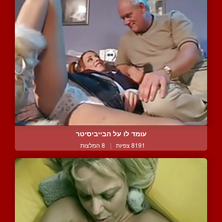
עומד לו על הבייביסיטר
8191 צפיות
|
8 המלצות