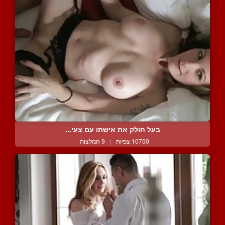
בעל חולק את אישתו עם צעי...
10750 צפיות
|
9 המלצות