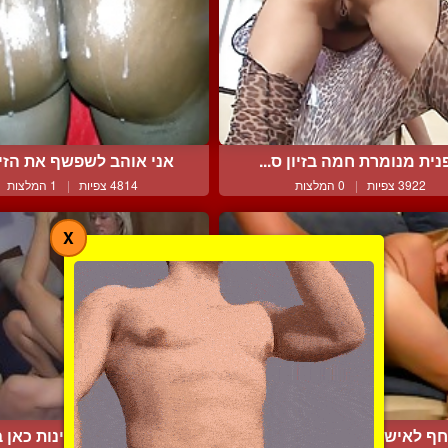
נית מנומרת חמה בזיון ס...
אני אוהב לשפשף את הזין 
3922 צפיות
|
0 המלצות
4814 צפיות
|
1 המלצות
X
חף לאישתו אצבעות בדוגי...
שתי נשים מזדיינות כאן ב