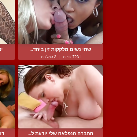
שתי נשים מלקקות זין ביחד...
יפ
7231 צפיות
|
2 המלצות
החברה הנפלאה שלי יודעת ל...
דו