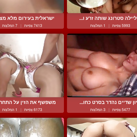
יילה סטרונג שותה זרע ו...
ישראלית בעירום מלא מציג
5993 צפיות
|
1 המלצות
7413 צפיות
|
7 המלצות
ון שדיים נהדר בסרט כחו...
משפשף את הזין על התחת 
5477 צפיות
|
3 המלצות
6173 צפיות
|
1 המלצות