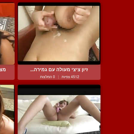
זיון ציצי מעולה עם גמירה...
מצי
4512 צפיות
|
0 המלצות