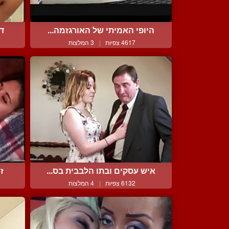
היופי האמיתי של האורגזמה...
דל
4617 צפיות
|
3 המלצות
איש עסקים ובתו הלבבית בס...
זי
6132 צפיות
|
4 המלצות