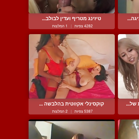
ה...
טיזינג מטריף ועדין לבולב...
4282 צפיות
|
1 המלצות
של...
קוקסינלי אקזוטית בהלבשה ...
5387 צפיות
|
2 המלצות