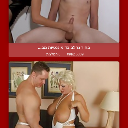
בחור נחלב בדומיננטיות מב...
5309 צפיות
|
0 המלצות