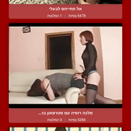
אל תתייחס לבעלי
6478 צפיות
|
1 המלצות
מלכה רוסיה עם סטרפאון בז...
5266 צפיות
|
0 המלצות