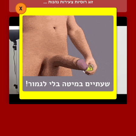
זוג רוסיות צעירות נהנות ...
X
8337 צפיות
|
5 המלצות
בייב שווה נשלטת באקט האר...
5686 צפיות
|
2 המלצות