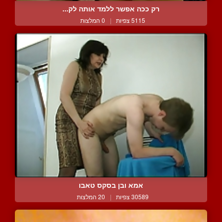
רק ככה אפשר ללמד אותה לק...
5115 צפיות
|
0 המלצות
אמא ובן בסקס טאבו
30589 צפיות
|
20 המלצות