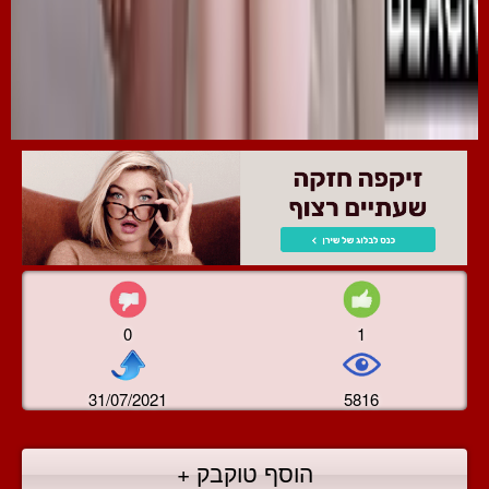
0
1
31/07/2021
5816
הוסף טוקבק +