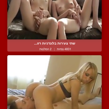
שתי צעירות בלונדניות רזו...
4831 צפיות
|
2 המלצות