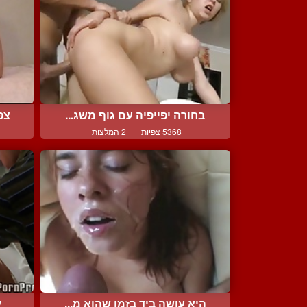
בחורה יפייפיה עם גוף משג...
צפ
5368 צפיות
|
2 המלצות
היא עושה ביד בזמן שהוא מ...
ע