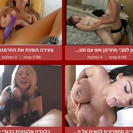
ון לסבי מחרמן אש עם סט...
צעירה הופכת את החרמנות 
6149 צפיות
|
4 המלצות
5786 צפיות
|
2 המלצות
ים מתפרקים לנשים על ה...
בלונדה אלגנטית בבגדי ליי