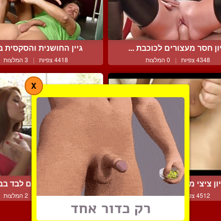
ון חסר מעצורים לכוכבת ...
גיין החושנית והסקסית בזי
4348 צפיות
|
0 המלצות
4418 צפיות
|
3 המלצות
X
יון ציצי מעולה עם גמירה...
מעשים אסורים לבד בב
4512 צפיות
|
0 המלצות
6912 צפיות
|
2 המלצות
צור קשר