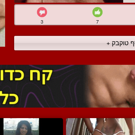
3
7
ף טוקבק +