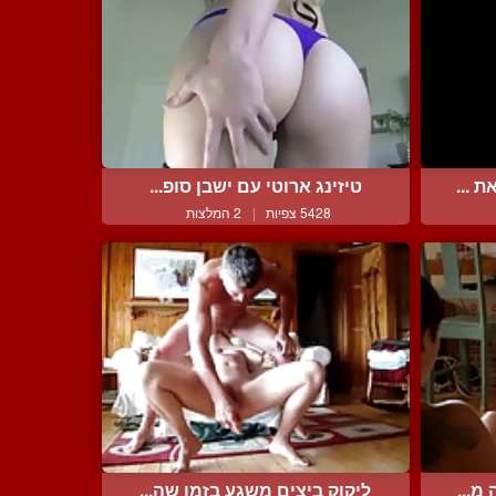
 ...
טיזינג ארוטי עם ישבן סופ...
5428 צפיות
|
2 המלצות
מ...
ליקוק ביצים משגע בזמן שה...