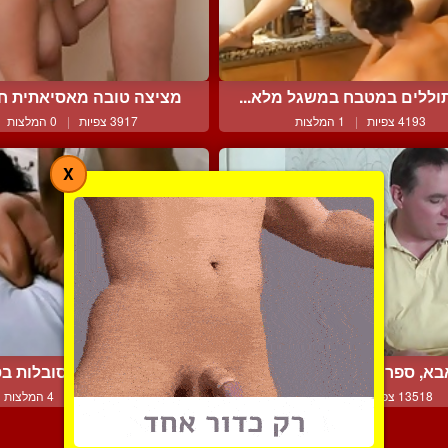
ללים במטבח במשגל מלא...
מציצה טובה מאסיאתית חמו
4193 צפיות
|
1 המלצות
3917 צפיות
|
0 המלצות
X
בא, ספר לי סיפור לפני ה...
בחורות בוכות וסובלות בס
13518 צפיות
|
12 המלצות
13546 צפיות
|
4 המלצות
צור קשר