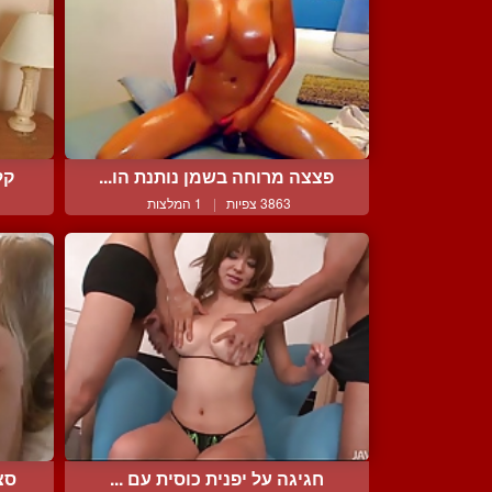
פצצה מרוחה בשמן נותנת הו...
קל
3863 צפיות
|
1 המלצות
חגיגה על יפנית כוסית עם ...
סצ