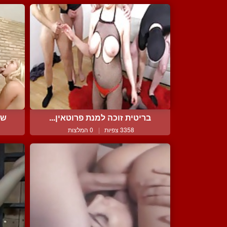
בריטית זוכה למנת פרוטאין...
שת
3358 צפיות
|
0 המלצות