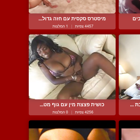
ים
מיסטרס סקסית עם חזה גדול...
4457 צפיות
|
1 המלצות
 ...
כושית פצצת מין עם גוף מט...
4256 צפיות
|
0 המלצות