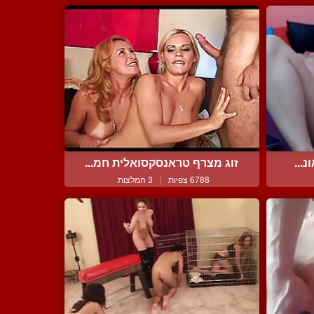
...
זוג מצרף טראנסקסואלית חמ...
6788 צפיות
|
3 המלצות