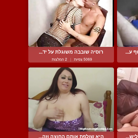
ע...
רוסיה שובבה משוגלת על יד...
5069 צפיות
|
2 המלצות
ש...
היא שולפת אותם החוצה וזה...