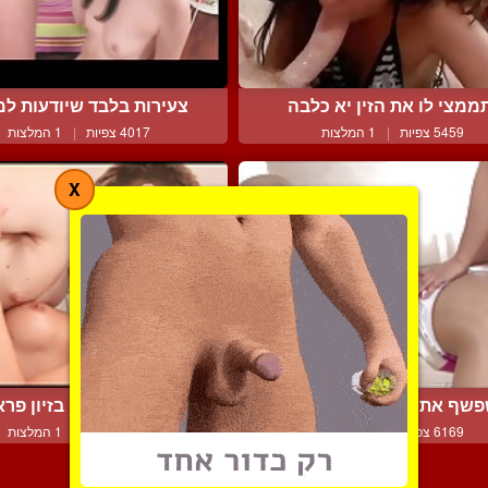
ממצי לו את הזין יא כלבה
צעירות בלבד שיודעות למצ
5459 צפיות
|
1 המלצות
4017 צפיות
|
1 המלצות
X
שף את הזין על התחת של...
דיאנה הרטובה בזיון פראי 
6169 צפיות
|
1 המלצות
4929 צפיות
|
1 המלצות
צור קשר