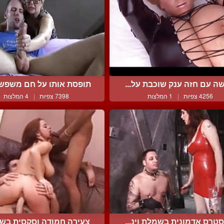
ה עם חזה ענק שוכבת על...
תופסת אותו על חם משפשף 
4256 צפיות
|
1 המלצות
7398 צפיות
|
4 המלצות
טרס אדמונית בשמלת וינ...
צעירה חמודה וסקסית בשלי