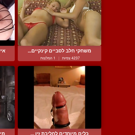
משחקי חלב לסביים קינקיים...
איש
4237 צפיות
|
1 המלצות
כלים מיוחדים לחליבת זין ...
מיס